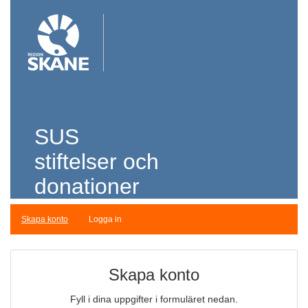
SUS
stiftelser och
donationer
Skapa konto
Logga in
Skapa konto
Fyll i dina uppgifter i formuläret nedan.